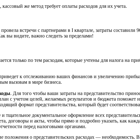
 кассовый же метод требует оплаты расходов для их учета.
овела встречи с партнерами в I квартале, затраты составили 96
Как вы видите, важно следить за пределами!
тся только по тем расходам, которые учтены для налога на приб
в приведет к отслеживанию ваших финансов и увеличению прибы
ным вызовам в мире бизнеса.
сходы
. Для того чтобы ваши затраты на представительство прино
лан с учетом целей, желаемых результатов и бюджета поможет не
дящий формат представительства, который будет соответствова
е и тщательное документальное оформление всех представительс
а, договоры и акты, чтобы прямо и подробно указать, как кажда
 отчетности перед налоговыми органами.
ие положения о представительских расходах — необходимость. 