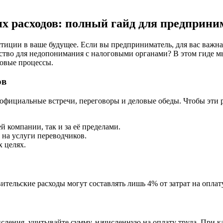
х расходов: полный гайд для предприни
тиции в ваше будущее. Если вы предприниматель, для вас важна 
нство для недопонимания с налоговыми органами? В этом гиде м
совые процессы.
ов
а официальные встречи, переговоры и деловые обеды. Чтобы эти
 компании, так и за её пределами.
 на услуги переводчиков.
х целях.
тельские расходы могут составлять лишь 4% от затрат на оплату
исления, учитывайте сумму, начисленную на оплату труда. При 