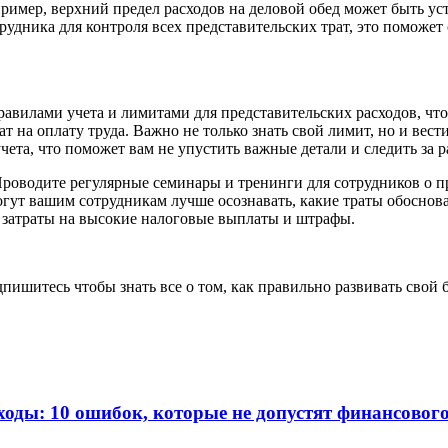
пример, верхний предел расходов на деловой обед может быть ус
трудника для контроля всех представительских трат, это поможет
правилами учета и лимитами для представительских расходов, ч
ат на оплату труда. Важно не только знать свой лимит, но и вес
ета, что поможет вам не упустить важные детали и следить за 
Проводите регулярные семинары и тренинги для сотрудников о п
ут вашим сотрудникам лучше осознавать, какие траты обоснова
т затраты на высокие налоговые выплаты и штрафы.
ишитесь чтобы знать все о том, как правильно развивать свой б
оды: 10 ошибок, которые не допустят финансовог