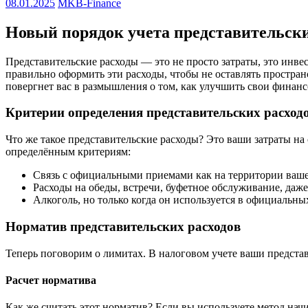
08.01.2025
MKB-Finance
Новый порядок учета представительски
Представительские расходы — это не просто затраты, это инвес
правильно оформить эти расходы, чтобы не оставлять простра
повергнет вас в размышления о том, как улучшить свои финан
Критерии определения представительских расход
Что же такое представительские расходы? Это ваши затраты н
определённым критериям:
Связь с официальными приемами как на территории вашей
Расходы на обеды, встречи, буфетное обслуживание, даже
Алкоголь, но только когда он используется в официальны
Норматив представительских расходов
Теперь поговорим о лимитах. В налоговом учете ваши представи
Расчет норматива
Как же считать этот норматив? Если вы используете метод нач