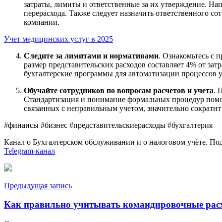
затраты, лимиты и ответственные за их утверждение. На
перерасхода. Также следует назначить ответственного со
компании.
Учет медицинских услуг в 2025
Следите за лимитами и нормативами
. Ознакомьтесь с 
размер представительских расходов составляет 4% от затр
бухгалтерские программы для автоматизации процессов уч
Обучайте сотрудников по вопросам расчетов и учета
. 
Стандартизация и понимание формальных процедур помог
связанных с неправильным учетом, значительно сократи
#финансы #бизнес #представительскиерасходы #бухгалтерия
Канал о Бухгалтерском обслуживании и о налоговом учёте. Подп
Telegram-канал
Навигация
Предыдущая запись
по
Как правильно учитывать командировочные расх
записям