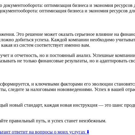
окументооборота: оптимизация бизнеса и экономия ресурсов д
жения. Это решение может оказать серьезное влияние на финан
сложно добиться успеха. Каждой компании необходимо учитыват
 какая из систем соответствует именно вам.
 учет и отчетность, но и постоянный анализ. Успешные компани
азывать не только финансовые результаты, но и адаптировать с
рансформируется, и ключевыми факторами его эволюции становят
ы, следите за налоговыми нововведениями. Успех в вашей отрасл
дый новый стандарт, каждая новая инструкция — это шанс продв
йте правильный путь, и успех станет неизбежным.