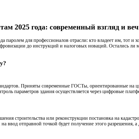
там 2025 года: современный взгляд и ве
ода паролем для профессионалов отрасли: кто владеет им, тот и 
ровизации до инструкций и налоговых новаций. Остались ли мы
ду?
стандартов. Приняты современные ГОСТы, ориентированные на ц
троль параметров здания осуществляется через цифровые платфо
ршения строительства или реконструкции постановка на кадастро
 на ввод отправной точкой будет получение этого разрешения, 