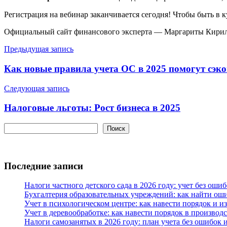
Регистрация на вебинар заканчивается сегодня! Чтобы быть в 
Официальный сайт финансового эксперта — Маргариты Кири
Навигация
Предыдущая запись
по
Как новые правила учета ОС в 2025 помогут сэк
записям
Следующая запись
Налоговые льготы: Рост бизнеса в 2025
Поиск
Поиск
Последние записи
Налоги частного детского сада в 2026 году: учет без оши
Бухгалтерия образовательных учреждений: как найти ош
Учет в психологическом центре: как навести порядок и и
Учет в деревообработке: как навести порядок в производс
Налоги самозанятых в 2026 году: план учета без ошибок 