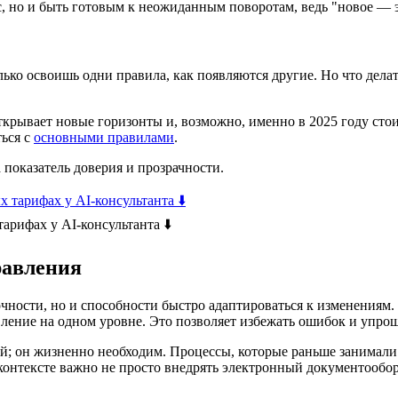
с, но и быть готовым к неожиданным поворотам, ведь "новое — э
олько освоишь одни правила, как появляются другие. Но что дел
ткрывает новые горизонты и, возможно, именно в 2025 году сто
ться с
основными правилами
.
 показатель доверия и прозрачности.
арифах у AI-консультанта ⬇️
равления
 точности, но и способности быстро адаптироваться к изменени
вление на одном уровне. Это позволяет избежать ошибок и упро
; он жизненно необходим. Процессы, которые раньше занимали 
онтексте важно не просто внедрять электронный документооборо