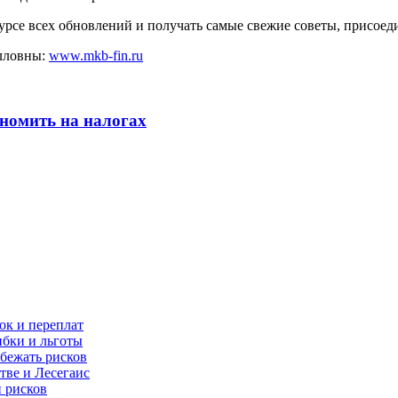
курсе всех обновлений и получать самые свежие советы, присоед
лловны:
www.mkb-fin.ru
ономить на налогах
бок и переплат
ибки и льготы
збежать рисков
тве и Лесегаис
и рисков