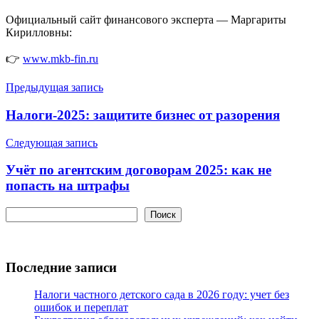
Официальный сайт финансового эксперта — Маргариты
Кирилловны:
👉
www.mkb-fin.ru
Навигация
Предыдущая запись
по
Налоги-2025: защитите бизнес от разорения
записям
Следующая запись
Учёт по агентским договорам 2025: как не
попасть на штрафы
Поиск
Поиск
Последние записи
Налоги частного детского сада в 2026 году: учет без
ошибок и переплат