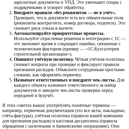
зарплатные документы и УПД. Это уменьшит споры с
подрядчиками и ускорит обработку.
Внедрите правило «без реквизитов — не в учёт».
Проверьте, что в документе есть все обязательные поля
(реквизиты контрагента, номер договора, подписи). Это
снижает риск отказа в вычете.
Автоматизируйте приоритетные процессы.
Используйте отраслевые решения и интеграцию с 1С —
это экономит время и сокращает ошибки, связанные с
человеческим фактором (пример — «1С:Бухгалтерия
строительной организации»).
Опишите учётную политику.
Чёткая учётная политика
снимает вопросы при проверке и фиксирует правила
признания расходов. Объясните сотрудникам простыми
словами, как оформлять первичку.
Назначьте ответственных и внедрите чек-листы.
Для
каждого объекта назначьте ответственного за набор
документов и заведите чек-листы проверки перед
передачей в бухучёт.
В этих советах важно употреблять понятные термины —
например, первичная документация (это все акты, накладные,
счёта-фактуры), учётная политика (правила вашей компании
для признания расходов) и кассовая дисциплина (правила
обращения с наличными и банковскими операциями). Они