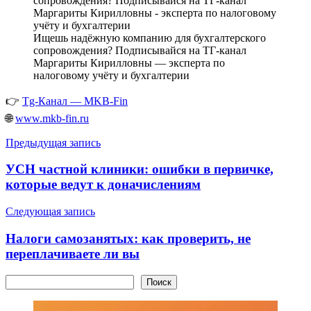
Ищешь надёжную компанию для бухгалтерского
сопровождения? Подписывайся на ТГ-канал
Маргариты Кирилловны — эксперта по
налоговому учёту и бухгалтерии
👉
Tg-Канал — MKB-Fin
🌐
www.mkb-fin.ru
Навигация
Предыдущая запись
по
УСН частной клиники: ошибки в первичке,
записям
которые ведут к доначислениям
Следующая запись
Налоги самозанятых: как проверить, не
переплачиваете ли вы
Поиск
Поиск