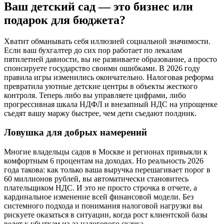
Ваш детский сад — это бизнес или
подарок для бюджета?
Хватит обманывать себя иллюзией социальной значимости.
Если ваш бухгалтер до сих пор работает по лекалам
пятилетней давности, вы не развиваете образование, а просто
спонсируете государство своими ошибками. В 2026 году
правила игры изменились окончательно. Налоговая реформа
превратила уютные детские центры в объекты жесткого
контроля. Теперь либо вы управляете цифрами, либо
прогрессивная шкала НДФЛ и внезапный НДС на упрощенке
съедят вашу маржу быстрее, чем дети съедают полдник.
Ловушка для добрых намерений
Многие владельцы садов в Москве и регионах привыкли к
комфортным 6 процентам на доходах. Но реальность 2026
года такова: как только ваша выручка перешагивает порог в
60 миллионов рублей, вы автоматически становитесь
плательщиком НДС. И это не просто строчка в отчете, а
кардинальное изменение всей финансовой модели. Без
системного подхода и понимания налоговой нагрузки вы
рискуете оказаться в ситуации, когда рост клиентской базы
ведет к убыткам из-за налогового скачка.