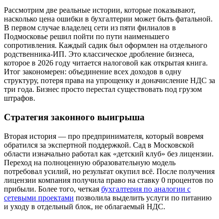
Рассмотрим две реальные истории, которые показывают,
насколько цена ошибки в бухгалтерии может быть фатальной.
В первом случае владелец сети из пяти филиалов в
Подмосковье решил пойти по пути наименьшего
сопротивления. Каждый садик был оформлен на отдельного
родственника-ИП. Это классическое дробление бизнеса,
которое в 2026 году читается налоговой как открытая книга.
Итог закономерен: объединение всех доходов в одну
структуру, потеря права на упрощенку и доначисление НДС за
три года. Бизнес просто перестал существовать под грузом
штрафов.
Стратегия законного выигрыша
Вторая история — про предпринимателя, который вовремя
обратился за экспертной поддержкой. Сад в Московской
области изначально работал как «детский клуб» без лицензии.
Переход на полноценную образовательную модель
потребовал усилий, но результат окупил всё. После получения
лицензии компания получила право на ставку 0 процентов по
прибыли. Более того, четкая
бухгалтерия по аналогии с
сетевыми проектами
позволила выделить услуги по питанию
и уходу в отдельный блок, не облагаемый НДС.