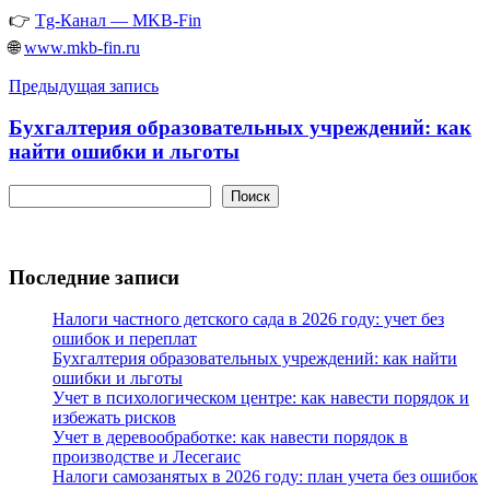
👉
Tg-Канал — MKB-Fin
🌐
www.mkb-fin.ru
Навигация
Предыдущая запись
по
Бухгалтерия образовательных учреждений: как
записям
найти ошибки и льготы
Поиск
Поиск
Последние записи
Налоги частного детского сада в 2026 году: учет без
ошибок и переплат
Бухгалтерия образовательных учреждений: как найти
ошибки и льготы
Учет в психологическом центре: как навести порядок и
избежать рисков
Учет в деревообработке: как навести порядок в
производстве и Лесегаис
Налоги самозанятых в 2026 году: план учета без ошибок