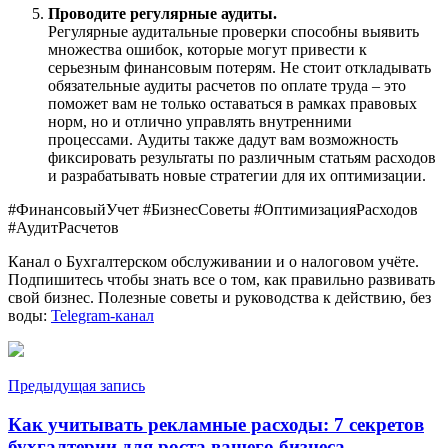
Проводите регулярные аудиты.
Регулярные аудитальные проверки способны выявить
множества ошибок, которые могут привести к
серьезным финансовым потерям. Не стоит откладывать
обязательные аудиты расчетов по оплате труда – это
поможет вам не только оставаться в рамках правовых
норм, но и отлично управлять внутренними
процессами. Аудиты также дадут вам возможность
фиксировать результаты по различным статьям расходов
и разрабатывать новые стратегии для их оптимизации.
#ФинансовыйУчет #БизнесСоветы #ОптимизацияРасходов
#АудитРасчетов
Канал о Бухгалтерском обслуживании и о налоговом учёте.
Подпишитесь чтобы знать все о том, как правильно развивать
свой бизнес. Полезные советы и руководства к действию, без
воды:
Telegram-канал
Навигация
Предыдущая запись
по
Как учитывать рекламные расходы: 7 секретов
записям
бухгалтерии для роста вашего бизнеса