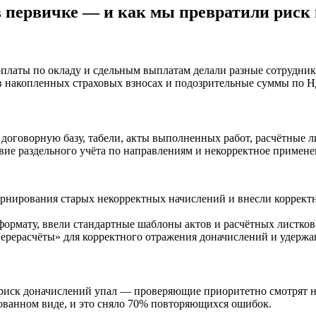
в первичке — и как мы превратили риск 
рплаты по окладу и сдельным выплатам делали разные сотрудни
 в накопленных страховых взносах и подозрительные суммы по 
договорную базу, табели, акты выполненных работ, расчётные 
ствие раздельного учёта по направлениям и некорректное приме
рнирования старых некорректных начислений и внесли корректн
формату, ввели стандартные шаблоны актов и расчётных листков
ерерасчёты» для корректного отражения доначислений и удержан
, риск доначислений упал — проверяющие приоритетно смотрят 
рованном виде, и это сняло 70% повторяющихся ошибок.