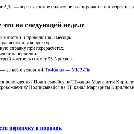
ми?
Да — через законное налоговое планирование и прозрачные д
 это на следующей неделе
ные листки и проводки за 3 месяца.
правлено» для корректур.
кую справку при перерасчётах.
рмлению первички.
стрый контроль снимет 95% рисков.
 — узнайте условия ⬇️
Tg-Канал — MKB-Fin
ровождения? Подписывайся на ТГ-канал Маргариты Кирилловны
сти первичку в порядок