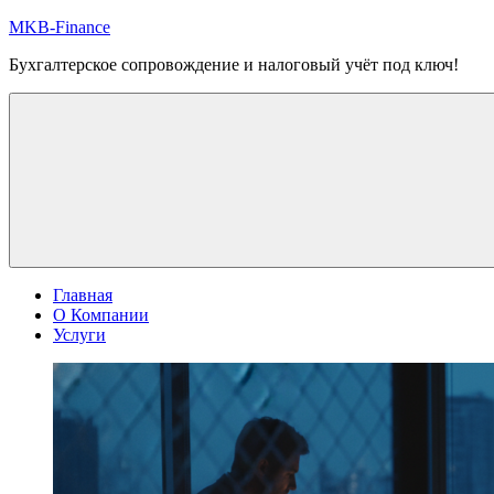
Перейти
MKB-Finance
к
Бухгалтерское сопровождение и налоговый учёт под ключ!
содержимому
Главная
О Компании
Услуги