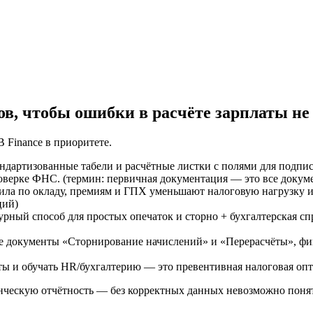
ов, чтобы ошибки в расчёте зарплаты н
 Finance в приоритете.
дартизованные табели и расчётные листки с полями для подпи
оверке ФНС. (термин: первичная документация — это все доку
ила по окладу, премиям и ГПХ уменьшают налоговую нагрузку и 
ций)
рный способ для простых опечаток и сторно + бухгалтерская спр
те документы «Сторнирование начислений» и «Перерасчёты», фи
ы и обучать HR/бухгалтерию — это превентивная налоговая опт
енческую отчётность — без корректных данных невозможно поня