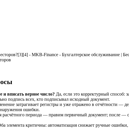
торов
росы
е и вписать верное число?
Да, если это корректурный способ: з
ьно подпись всех, кто подписывал исходный документ.
енение затрагивает регистры и уже отражено в отчётности — дел
обнаружения ошибки.
я расчётного периода — правим первичный документ; после — 
ба элемента критичны: автоматизация снижает ручные ошибки, 