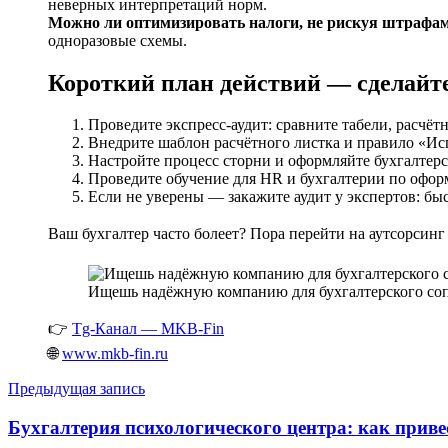
неверных интерпретаций норм.
Можно ли оптимизировать налоги, не рискуя штрафа
одноразовые схемы.
Короткий план действий — сделайте
Проведите экспресс-аудит: сравните табели, расчёт
Внедрите шаблон расчётного листка и правило «Ис
Настройте процесс сторни и оформляйте бухгалтерс
Проведите обучение для HR и бухгалтерии по офо
Если не уверены — закажите аудит у экспертов: бы
Ваш бухгалтер часто болеет? Пора перейти на аутсорсинг
Ищешь надёжную компанию для бухгалтерского соп
👉
Tg-Канал — MKB-Fin
🌐
www.mkb-fin.ru
Навигация
Предыдущая запись
по
Бухгалтерия психологического центра: как приве
записям