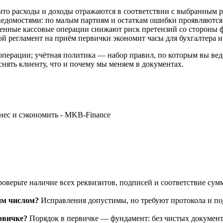
, что расходы и доходы отражаются в соответствии с выбранн
едомостями: по малым партиям и остаткам ошибки проявляются 
енные кассовые операции снижают риск претензий со стороны ф
й регламент на приём первички экономит часы для бухгалтера и 
перации; учётная политика — набор правил, по которым вы вед
нять клиенту, что и почему мы меняем в документах.
оверьте наличие всех реквизитов, подписей и соответствие сумм
им числом?
Исправления допустимы, но требуют протокола и п
рвичке?
Порядок в первичке — фундамент: без чистых документ