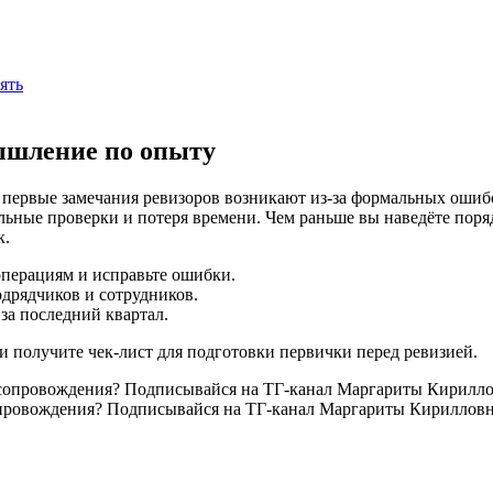
ять
ышление по опыту
ервые замечания ревизоров возникают из-за формальных ошибок
тельные проверки и потеря времени. Чем раньше вы наведёте пор
к.
перациям и исправьте ошибки.
дрядчиков и сотрудников.
за последний квартал.
и получите чек‑лист для подготовки первички перед ревизией.
ровождения? Подписывайся на ТГ-канал Маргариты Кирилловны