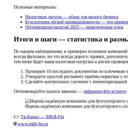
Полезные материалы:
Налоговые льготы — обзор для малого бизнеса
Бухгалтерия лёгкой промышленности — что провер
Оптимизация налогов 2025 — практические идеи
Итоги и шаги — статистика и разм
По нашим наблюдениям, в примерно половине компаний п
всегда фатально, но это всегда дорого: правки, дополни
тем ниже будет ваша налоговая нагрузка и риски проверо
Проверьте 10 последних документов по ключевым о
Утвердите простой регламент приёма первички у по
Сделайте контрольное сличение с инвентаризацией 
Оптимизируйте налоги законно —
забронируйте встречу
Ищешь надёжную компанию для бухгалтерского соп
👉
Tg-Канал — MKB-Fin
🌐
www.mkb-fin.ru