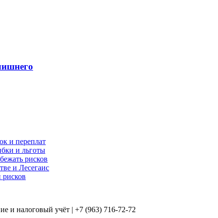
лишнего
бок и переплат
ибки и льготы
збежать рисков
тве и Лесегаис
и рисков
е и налоговый учёт | +7 (963) 716-72-72