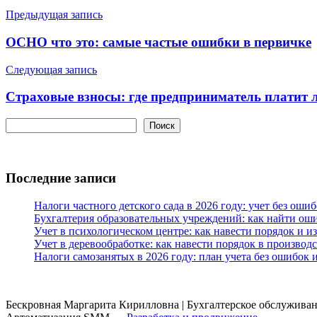
Навигация
Предыдущая запись
по
ОСНО что это: самые частые ошибки в первичке
записям
Следующая запись
Страховые взносы: где предприниматель платит 
Поиск
Поиск
Последние записи
Налоги частного детского сада в 2026 году: учет без оши
Бухгалтерия образовательных учреждений: как найти ош
Учет в психологическом центре: как навести порядок и и
Учет в деревообработке: как навести порядок в производс
Налоги самозанятых в 2026 году: план учета без ошибок 
Бескровная Маргарита Кирилловна | Бухгалтерское обслуживани