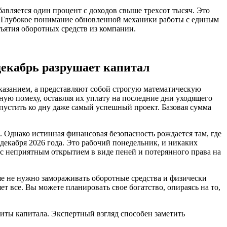
авляется один процент с доходов свыше трехсот тысяч. Это
 Глубокое понимание обновленной механики работы с единым
ъятия оборотных средств из компании.
екабрь разрушает капитал
аказанием, а представляют собой строгую математическую
ую помеху, оставляя их уплату на последние дни уходящего
пустить ко дну даже самый успешный проект. Базовая сумма
. Однако истинная финансовая безопасность рождается там, где
декабря 2026 года. Это рабочий понедельник, и никаких
я с неприятным открытием в виде пеней и потерянного права на
ше не нужно замораживать оборотные средства и физически
ет все. Вы можете планировать свое богатство, опираясь на то,
щиты капитала. Экспертный взгляд способен заметить