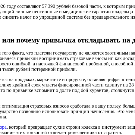
 году составляют 57 390 рублей базовой части, к которым приб
ующий личные пенсионные и медицинские гарантии владельца.
о снизить налог по упрощенной системе без предварительного из
 или почему привычка откладывать на д
 того факта, что платежи государству не являются хаотичным н
бизнеса привыкли воспринимать страховые взносы ип как досадн
просто ошибкой, а настоящей финансовой пробоиной, способной 
ми тысяч рублей потерянной прибыли.
тся на продажах, маркетинге и продукте, оставляя цифры в тени
еалиях крайний срок уплаты фиксированной части сдвинут на 28 
 кто по привычке вспомнит о долге под бой курантов, столкнутс
 оптимизация страховых взносов сработала в вашу пользу, боль
осударство позволило использовать принцип начисления. Это меня
ана.
ора
, который превращает сухие строки кодекса в инструмент за
мание этих тонкостей отличает ремесленника от стратега.