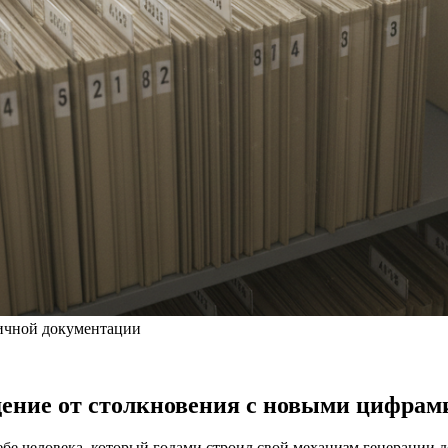
ичной документации
дение от столкновения с новыми цифрам
себе человека, который годами строил свой механизм генерации