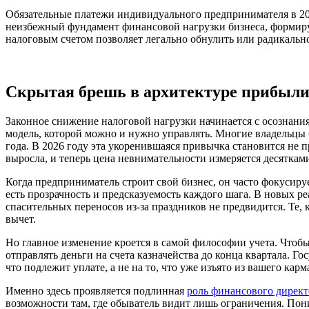
Обязательные платежи индивидуального предпринимателя в 2026
неизбежный фундамент финансовой нагрузки бизнеса, формир
налоговым счетом позволяет легально обнулить или радикальн
Скрытая брешь в архитектуре прибыли
Законное снижение налоговой нагрузки начинается с осознания
модель, которой можно и нужно управлять. Многие владельцы 
года. В 2026 году эта укоренившаяся привычка становится не 
выросла, и теперь цена невнимательности измеряется десятка
Когда предприниматель строит свой бизнес, он часто фокусируе
есть прозрачность и предсказуемость каждого шага. В новых р
спасительных переносов из-за праздников не предвидится. Те,
вычет.
Но главное изменение кроется в самой философии учета. Чтобы
отправлять деньги на счета казначейства до конца квартала. Г
что подлежит уплате, а не на то, что уже изъято из вашего карм
Именно здесь проявляется подлинная
роль финансового директ
возможности там, где обыватель видит лишь ограничения. Пони