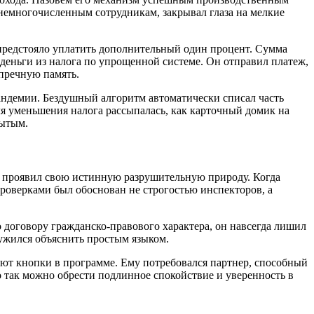
 немногочисленным сотрудникам, закрывал глаза на мелкие
 предстояло уплатить дополнительный один процент. Сумма
 деньги из налога по упрощенной системе. Он отправил платеж,
упречную память.
пандемии. Бездушный алгоритм автоматически списал часть
ля уменьшения налога рассыпалась, как карточный домик на
рытым.
м, проявил свою истинную разрушительную природу. Когда
 проверками был обоснован не строгостью инспекторов, а
о договору гражданско-правового характера, он навсегда лишил
сужился объяснить простым языком.
ают кнопки в программе. Ему потребовался партнер, способный
ко так можно обрести подлинное спокойствие и уверенность в