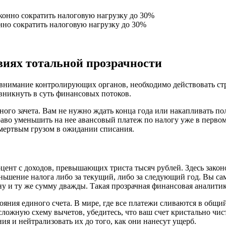
нно сократить налоговую нагрузку до 30%
виях тотальной прозрачности
 внимание контролирующих органов, необходимо действовать стр
в вникнуть в суть финансовых потоков.
ого зачета. Вам не нужно ждать конца года или накапливать по
аво уменьшить на нее авансовый платеж по налогу уже в первом 
ь мертвым грузом в ожидании списания.
цент с доходов, превышающих триста тысяч рублей. Здесь закон
ьшение налога либо за текущий, либо за следующий год. Вы сам
у и ту же сумму дважды. Такая прозрачная финансовая аналитик
яния единого счета. В мире, где все платежи сливаются в общи
ложную схему вычетов, убедитесь, что ваш счет кристально чис
ия и нейтрализовать их до того, как они нанесут ущерб.