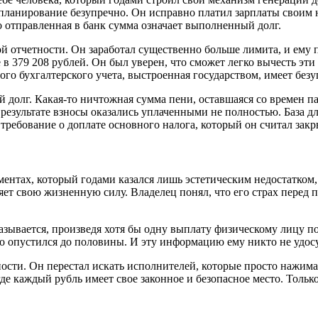
е планирование безупречно. Он исправно платил зарплаты своим
о отправленная в банк сумма означает выполненный долг.
ой отчетности. Он заработал существенно больше лимита, и ему
 379 208 рублей. Он был уверен, что сможет легко вычесть эти
ого бухгалтерского учета, выстроенная государством, имеет без
й долг. Какая-то ничтожная сумма пени, оставшаяся со времен 
 результате взносы оказались уплаченными не полностью. База д
требование о доплате основного налога, который он считал зак
ументах, который годами казался лишь эстетическим недостатко
еряет свою жизненную силу. Владелец понял, что его страх перед
азывается, произведя хотя бы одну выплату физическому лицу п
тко опустился до половины. И эту информацию ему никто не удо
ости. Он перестал искать исполнителей, которые просто нажим
где каждый рубль имеет свое законное и безопасное место. Толь