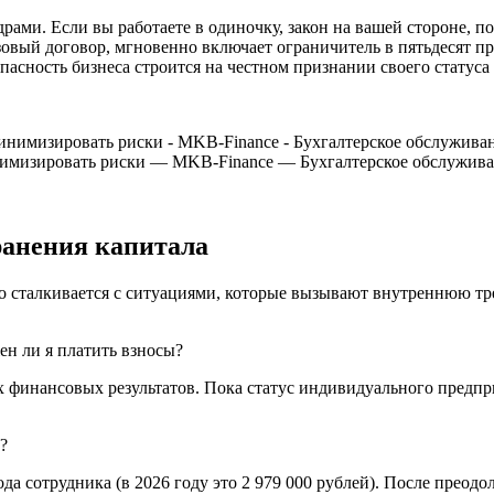
драми. Если вы работаете в одиночку, закон на вашей стороне, п
зовый договор, мгновенно включает ограничитель в пятьдесят п
сность бизнеса строится на честном признании своего статуса
нимизировать риски — MKB-Finance — Бухгалтерское обслужива
ранения капитала
сталкивается с ситуациями, которые вызывают внутреннюю трев
ен ли я платить взносы?
 финансовых результатов. Пока статус индивидуального предпри
?
а сотрудника (в 2026 году это 2 979 000 рублей). После преодо