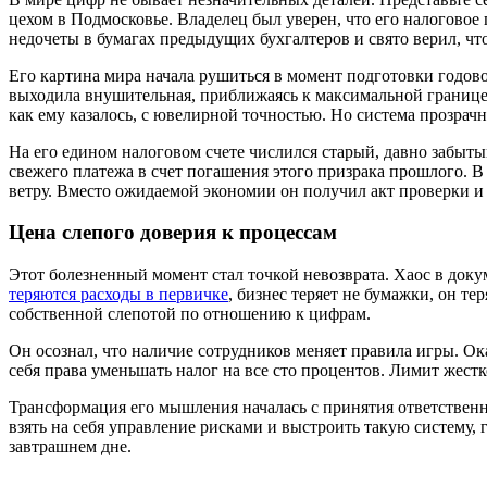
цехом в Подмосковье. Владелец был уверен, что его налогово
недочеты в бумагах предыдущих бухгалтеров и свято верил, чт
Его картина мира начала рушиться в момент подготовки годов
выходила внушительная, приближаясь к максимальной границе в
как ему казалось, с ювелирной точностью. Но система прозрачн
На его едином налоговом счете числился старый, давно забыты
свежего платежа в счет погашения этого призрака прошлого. В
ветру. Вместо ожидаемой экономии он получил акт проверки и 
Цена слепого доверия к процессам
Этот болезненный момент стал точкой невозврата. Хаос в док
теряются расходы в первичке
, бизнес теряет не бумажки, он т
собственной слепотой по отношению к цифрам.
Он осознал, что наличие сотрудников меняет правила игры. Ок
себя права уменьшать налог на все сто процентов. Лимит жес
Трансформация его мышления началась с принятия ответственн
взять на себя управление рисками и выстроить такую систему, 
завтрашнем дне.