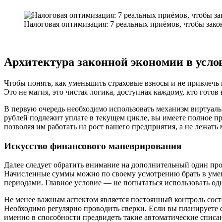
Налоговая оптимизация: 7 реальных приёмов, чтобы зако
Архитектура законной экономии в усло
Чтобы понять, как уменьшить страховые взносы и не привлечь
Это не магия, это чистая логика, доступная каждому, кто гото
В первую очередь необходимо использовать механизм виртуальн
рублей подлежит уплате в текущем цикле, вы имеете полное пр
позволяя им работать на рост вашего предприятия, а не лежат
Искусство финансового маневрирования
Далее следует обратить внимание на дополнительный один про
Начисленные суммы можно по своему усмотрению брать в умен
периодами. Главное условие — не попытаться использовать одн
Не менее важным аспектом является постоянный контроль состо
Необходимо регулярно проводить сверки. Если вы планируете с
именно в способности предвидеть такие автоматические списан