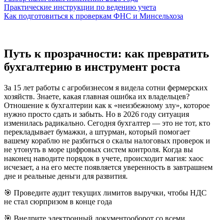
Практические инструкции по ведению учета
Как подготовиться к проверкам ФНС и Минсельхоза
Путь к прозрачности: как превратить
бухгалтерию в инструмент роста
За 15 лет работы с агробизнесом я видела сотни фермерских
хозяйств. Знаете, какая главная ошибка их владельцев?
Отношение к бухгалтерии как к «неизбежному злу», которое
нужно просто сдать и забыть. Но в 2026 году ситуация
изменилась радикально. Сегодня бухгалтер — это не тот, кто
перекладывает бумажки, а штурман, который помогает
вашему кораблю не разбиться о скалы налоговых проверок и
не утонуть в море цифровых систем контроля. Когда вы
наконец наводите порядок в учете, происходит магия: хаос
исчезает, а на его месте появляется уверенность в завтрашнем
дне и реальные деньги для развития.
🎯 Проведите аудит текущих лимитов выручки, чтобы НДС
не стал сюрпризом в конце года
🎯 Внедрите электронный документооборот со всеми