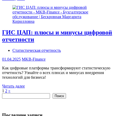
ГИС ЦАП: плюсы и минусы цифровой
отчетности
Статистическая отчетность
01.04.2025
MKB-Finance
Как цифровые платформы трансформируют статистическую
отчетность? Узнайте о всех плюсах и минусах внедрения
технологий для бизнеса!
Читать далее
Пагинация
Следующие
1
2
»
Поиск
записи
Поиск
записей
Последние записи