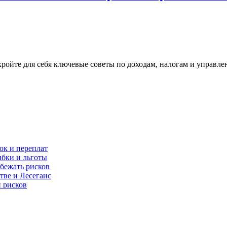
кройте для себя ключевые советы по доходам, налогам и управл
бок и переплат
ибки и льготы
збежать рисков
тве и Лесегаис
и рисков