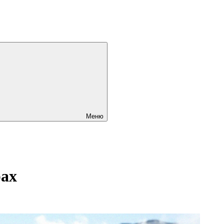
Меню
рах