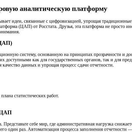
ровую аналитическую платформу
ывает идеи, связанные с цифровизацией, упрощая традиционные
тформа (ЦАП) от Росстата. Друзья, эта платформа не просто ин
внимания.
(ЦАП)
онную систему, основанную на принципах прозрачности и досту
я их доступными как для государственных органов, так и для п
 качество данных и упрощая процесс сдачи отчетности.
плана статистических работ.
 ЦАП
 Представьте себе мир, где административная нагрузка снижает
сего один раз. Автоматизация процесса заполнения отчетности